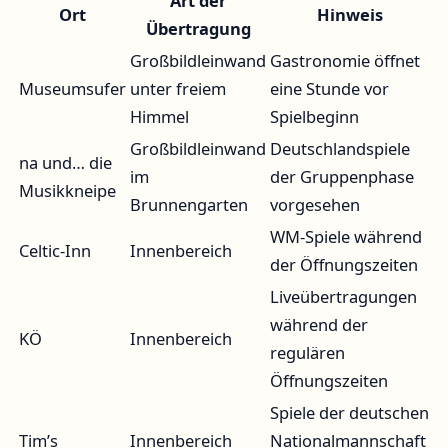
Art der
Ort
Hinweis
Übertragung
Großbildleinwand
Gastronomie öffnet
Museumsufer
unter freiem
eine Stunde vor
Himmel
Spielbeginn
Großbildleinwand
Deutschlandspiele
na und… die
im
der Gruppenphase
Musikkneipe
Brunnengarten
vorgesehen
WM-Spiele während
Celtic-Inn
Innenbereich
der Öffnungszeiten
Liveübertragungen
während der
KÖ
Innenbereich
regulären
Öffnungszeiten
Spiele der deutschen
Tim’s
Innenbereich
Nationalmannschaft