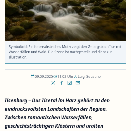
Symbolbild: Ein fotorealistisches Motiv zeigt den Gebirgsbach Ilse mit
Wasserfällen und Wald. Die Szene ist nachgestellt und dient zur
Illustration.
09.09.2025
11:02 Uhr
Luigi Sebatino
Ilsenburg – Das Ilsetal im Harz gehört zu den
eindrucksvollsten Landschaften der Region.
Zwischen romantischen Wasserfällen,
geschichtsträchtigen Klöstern und uralten