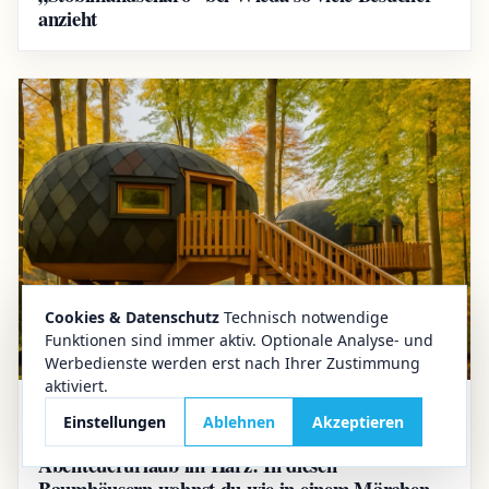
anzieht
Cookies & Datenschutz
Technisch notwendige
Funktionen sind immer aktiv. Optionale Analyse- und
Werbedienste werden erst nach Ihrer Zustimmung
aktiviert.
Einstellungen
Ablehnen
Akzeptieren
04.08.2025
Reisetipps
Abenteuerurlaub im Harz: In diesen
Baumhäusern wohnst du wie in einem Märchen