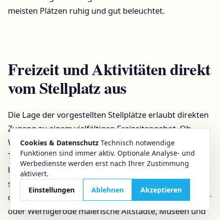
meisten Plätzen ruhig und gut beleuchtet.
Freizeit und Aktivitäten direkt
vom Stellplatz aus
Die Lage der vorgestellten Stellplätze erlaubt direkten
Zugang zu einem vielfältigen Freizeitangebot. Ob
Wandern auf dem Harzer-Hexen-Stieg, Mountainbike-
Cookies & Datenschutz
Technisch notwendige
Funktionen sind immer aktiv. Optionale Analyse- und
Touren rund um Torfhaus oder ein Besuch des
Werbedienste werden erst nach Ihrer Zustimmung
Harzturms – langweilig wird es hier nicht. Familien
aktiviert.
schätzen Ziele wie den Miniaturenpark „Kleiner Harz“
Einstellungen
Ablehnen
Akzeptieren
oder Pullman City Harz. Kulturfreunde finden in Goslar
oder Wernigerode malerische Altstädte, Museen und