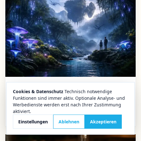
16.12.2025
Lifestyle
Cookies & Datenschutz
Technisch notwendige
Funktionen sind immer aktiv. Optionale Analyse- und
Zwischen Sehnsucht und Realität
Werbedienste werden erst nach Ihrer Zustimmung
Wo man den neuen Avatar im Harz sehen kann –
aktiviert.
und was das Erlebnis tatsächlich verspricht
Einstellungen
Ablehnen
Akzeptieren