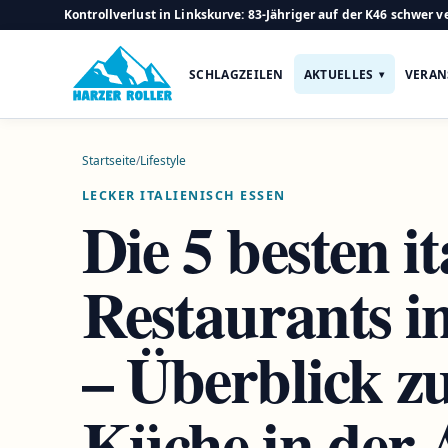
Kontrollverlust in Linkskurve: 83-Jähriger auf der K46 schwer ve
SCHLAGZEILEN
AKTUELLES
VERAN
Startseite
/
Lifestyle
LECKER ITALIENISCH ESSEN
Die 5 besten i
Restaurants i
– Überblick zu
Küche in der 