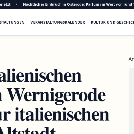
rletzt
Nächtlicher Einbruch in Osterode: Parfum im Wert von rund 
STALTUNGEN
VERANSTALTUNGSKALENDER
KULTUR UND GESCHIC
An
talienischen
n Wernigerode
r italienischen
Altstadt