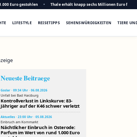
1.000 Euro gestohlen
Thale erhält knapp sechs Millionen Euro für n
HTE
LIFESTYLE
REISETIPPS
SEHENSWÜRDIGKEITEN
TIERE UN
zeige
Neueste Beitraege
Goslar · 09:34 Uhr · 06.08.2026
Unfall bei Bad Harzburg
Kontrollverlust in Linkskurve: 83-
Jähriger auf der K46 schwer verletzt
Aktuelles · 23:00 Uhr · 05.08.2026
Einbruch am Kornmarkt
Nächtlicher Einbruch in Osterode:
Parfum im Wert von rund 1.000 Euro