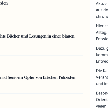
rden
Aktuel
aus de
chrono
Hier s
Alltag
te Bücher und Lesungen in einer blauen
Entwic
Dazu g
kommun
Entwic
Die Ka
rd Seniorin Opfer von falschen Polizisten
Veränd
und i
Besond
Orient
vielen