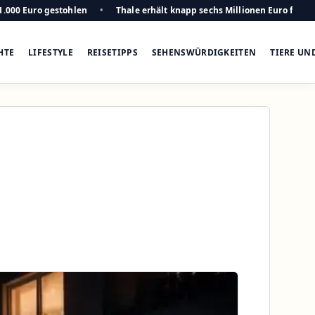
1.000 Euro gestohlen
Thale erhält knapp sechs Millionen Euro für n
HTE
LIFESTYLE
REISETIPPS
SEHENSWÜRDIGKEITEN
TIERE UN